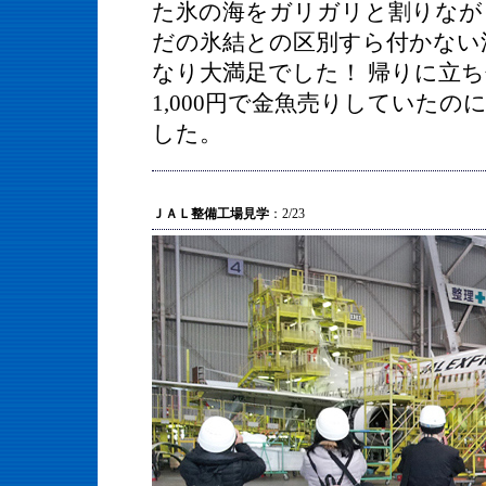
た氷の海をガリガリと割りなが
だの氷結との区別すら付かない
なり大満足でした！ 帰りに立
1,000円で金魚売りしていた
した。
ＪＡＬ整備工場見学
：2/23