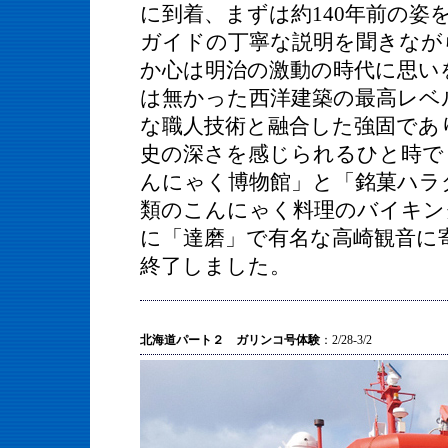
に到着、まずは約140年前の姿
ガイドの丁寧な説明を聞きなが
か心は明治の激動の時代に思い
は無かった西洋建築の最高レベ
な職人技術と融合した強固であ
史の深さを感じられるひと時で
んにゃく博物館」と「銘菓ハラ
類のこんにゃく料理のバイキン
に「達磨」で有名な高崎観音に
終了しました。
北海道パート２ ガリンコ号体験
：2/28-3/2