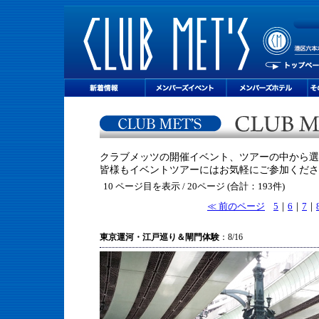
クラブメッツの開催イベント、ツアーの中から選
皆様もイベントツアーにはお気軽にご参加くださ
10 ページ目を表示 / 20ページ (合計：193件)
≪ 前のページ
5
｜
6
｜
7
｜
東京運河・江戸巡り＆閘門体験
：8/16