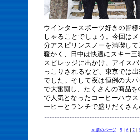
ウインタースポーツ好きの皆様
しゃることでしょう。今回はメ
分アスピリンスノーを満喫して
暖かく、日中は快適にスキー三
スビレッジに出かけ、アイスバ
っこりされるなど、東京では出
でした。そして夜は恒例の大パー
で大奮闘し、たくさんの商品をG
で人気となったコーヒーハウス
ーヒーとランチで盛りだくさん
≪ 前のページ
5
｜
6
｜
7
｜