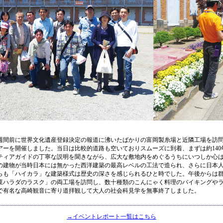
週間前に世界文化遺産登録決定の報道に沸いたばかりの富岡製糸場と近隣工場を訪
アーを開催しました。
当日は比較的道路も空いておりスムーズに到着、まずは約14
ティアガイドの丁寧な説明を聞きながら、広大な敷地内をめぐるうちにいつしか心
の建物が当時日本には無かった西洋建築の最高レベルの工法で造られ、さらに日本
らも「ハイカラ」な建築様式は歴史の深さを感じられるひと時でした。午後からは
菓ハラダのラスク」の両工場を訪問し、数十種類のこんにゃく料理のバイキングや
で有名な高崎観音に寄り道拝観して大人の社会科見学を無事終了しました。
→イベントレポート一覧はこちら