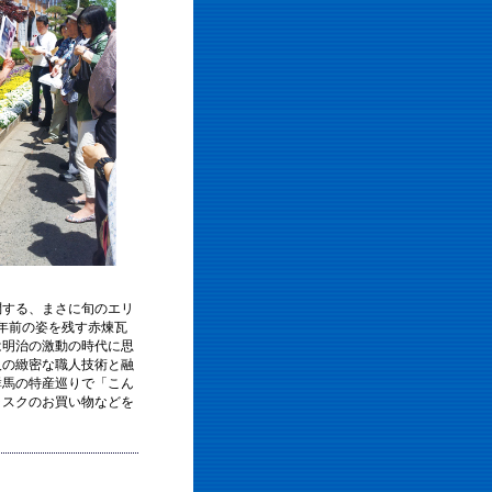
問する、まさに旬のエリ
0年前の姿を残す赤煉瓦
は明治の激動の時代に思
人の緻密な職人技術と融
群馬の特産巡りで「こん
ラスクのお買い物などを