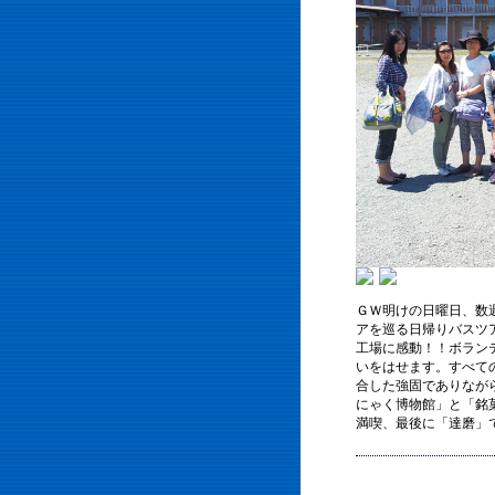
ＧＷ明けの日曜日、数
アを巡る日帰りバスツ
工場に感動！！ボラン
いをはせます。
すべて
合した強固でありなが
にゃく博物館」と「銘
満喫、最後に「達磨」