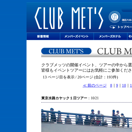
クラブメッツの開催イベント、ツアーの中から選
皆様もイベントツアーにはお気軽にご参加くださ
13 ページ目を表示 / 20ページ (合計：193件)
≪ 前のページ
8
｜
9
｜
10
｜
1
東京水路カヤック１日ツアー
：10/21