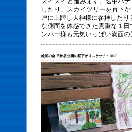
スイスイと進みます。途中パナ
したり、スカイツリーを真下か
戸に上陸し天神様に参拝したり
な側面を体感できた貴重な１日
ンバー様も元気いっぱい満面の
絵画の会 日比谷公園の昼下がりスケッチ
：10/20