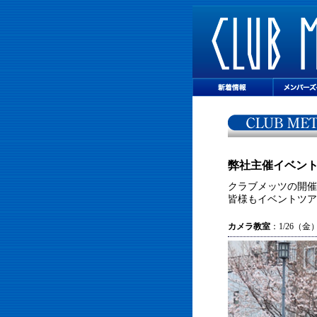
弊社主催イベン
クラブメッツの開催
皆様もイベントツア
カメラ教室
：1/26（金