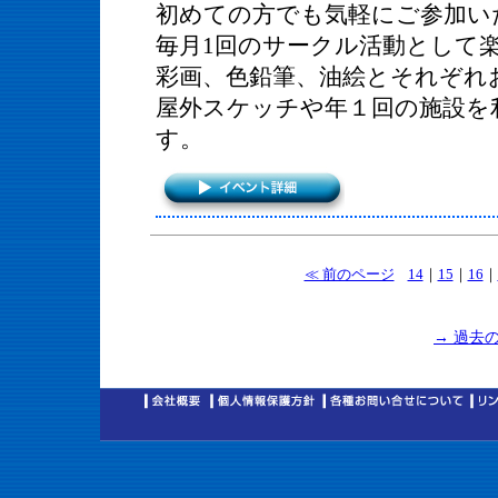
初めての方でも気軽にご参加い
毎月1回のサークル活動として
彩画、色鉛筆、油絵とそれぞれ
屋外スケッチや年１回の施設を
す。
≪ 前のページ
14
｜
15
｜
16
｜
→ 過去