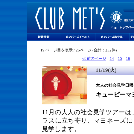
19 ページ目を表示 / 26ページ (合計：252件)
≪ 前のページ
14
｜
15
｜
16
｜
11/19(火)
大人の社会見学日帰
キューピーマ
11月の大人の社会見学ツアー
ラスに立ち寄り、マヨネーズに
見学します。