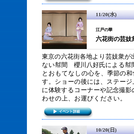
11/20(水)
江戸の華
六花街の芸妓
東京の六花街各地より芸妓衆が
ない幇間 櫻川八好氏による幇
とおもてなしの心を、季節の和
す。ショーの後には、ステージ
に体験するコーナーや記念撮影
わせの上、お運びください。
10/20(日)