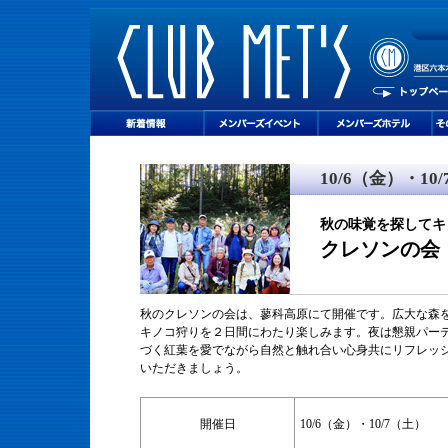
10/6（金）・10
秋の味覚を探してキ
クレソンの会
秋のクレソンの会は、蓼科高
原にて開催です。広大な森
キノコ狩りを２日間にわたり楽しみます。夜は懇親パー
づく紅葉を愛でながら自然と触れ合い心身共にリフレッ
いただきましょう。
開催日
10/6（金）・10/7（土）