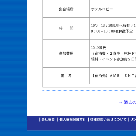
集合場所
ホテルロビー
10/6 13：30現地へ移動／1
時 間
9：00～13：00頃解散予定
15, 500 円
参加費用
（宿泊費・２食事・乾杯ド
場料・イベント参加費２日
備 考
【宿泊先】ＡＭＢＩＥＮＴ
→ 過去