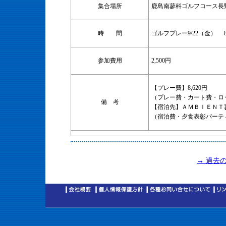
集合場所
鹿島南蓼科ゴルフコース長野
時 間
ゴルフプレー9/22（金） 
参加費用
2,500円
【プレー費】8,620円
（プレー費・カート費・ロ
備 考
【宿泊先】ＡＭＢＩＥＮＴ蓼科
（宿泊費・夕食表彰パーテ
→ 過去