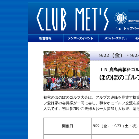
9/22（金）・9/
ＩＮ 鹿島南蓼科ゴ
ほのぼのゴル
初秋のほのぼのゴルフ大会は、アルプス連峰を見渡す標高 
フ愛好家の会員様が一同に会し、和やかにゴルフ交流を
人気です。初回参加やご夫婦＆お一人参加も大歓迎、清
開催日
9/22（金）・9/23（土・祝