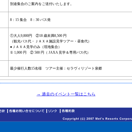
別途集合のご案内をご送付いたします。
8：15 集合 8：30 バス発
①大人9,800円 ②18 歳未満8,500 円
（観光バス代・ＪＡＸＡ施設見学ツアー・昼食代）
●ＪＡＸＡ見学のみ（現地集合）
① 1,000 円 ② 500 円（ JAXA 見学＆専用バス代）
最少催行人数15名様 ツアー主催：セラヴィリゾート泉郷
→ 過去のイベント一覧はこちら