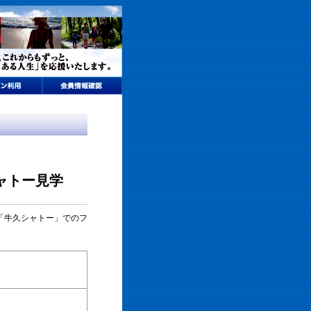
ャトー見学
「牛久シャトー」でのフ