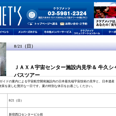
8/21（日）
ＪＡＸＡ宇宙センター施設内見学＆ 牛久シ
バスツアー
TAガイドの案内による宇宙航空開発施設内の日本最先端宇宙技術の見学と、日本遺産
散策を楽しむ贅沢な一日です。夏の特別な休日をお過ごしください。
8/21（日）
新宿西口センタービル前