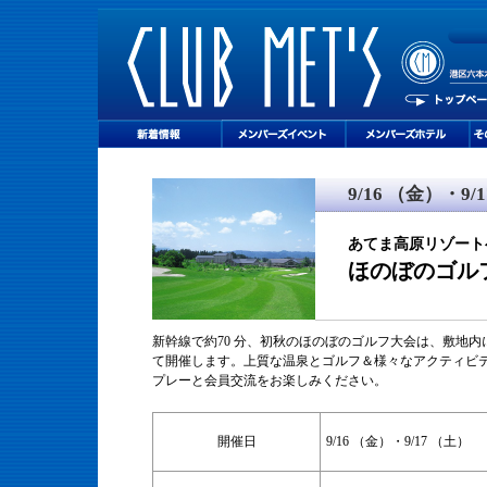
9/16 （金）・9/
あてま高原リゾート
ほのぼのゴル
新幹線で約70 分、初秋のほのぼのゴルフ大会は、敷地内
て開
催します。上質な温泉とゴルフ＆様々なアクティビ
プレーと会
員交流をお楽しみください。
開催日
9/16 （金）・9/17 （土）