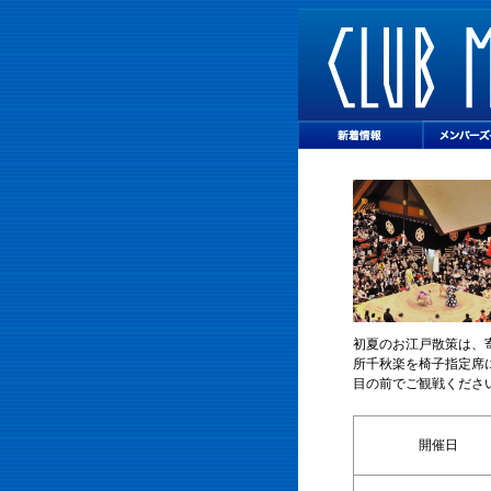
初夏のお江戸散策は、
所千秋楽を椅子指定席
目の前でご観戦くださ
開催日