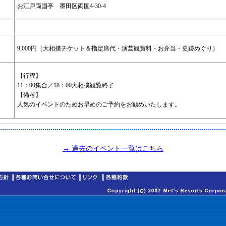
お江戸両国亭 墨田区両国4-30-4
9,000円（大相撲チケット＆指定席代・演芸観賞料・お弁当・史跡めぐり）
【行程】
11：00集合／18：00大相撲観覧終了
【備考】
人気のイベントのためお早めのご予約をお勧めいたします。
→ 過去のイベント一覧はこちら