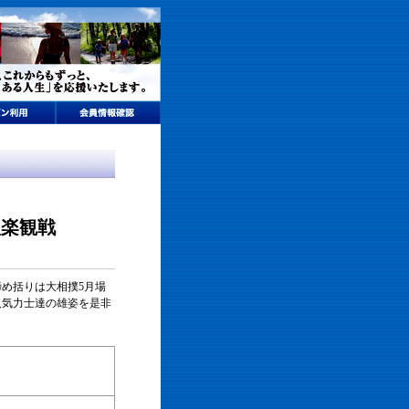
秋楽観戦
め括りは大相撲5月場
人気力士達の雄姿を是非