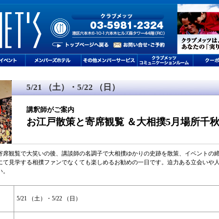
5/21 （土）・5/22 （日）
講釈師がご案内
お江戸散策と寄席観覧 ＆大相撲5月場所千
寄席観覧で大笑いの後、講談師の名調子で大相撲ゆかりの史跡を散策、イベントの締
にて見学する相撲ファンでなくても楽しめるお勧めの一日です。迫力ある立会いや
い。
5/21 （土）・5/22 （日）