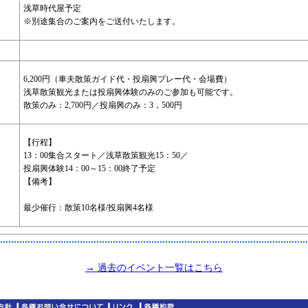
浅草時代屋予定
※別途集合のご案内をご送付いたします。
6,200円（車夫散策ガイド代・投扇興プレー代・会場費）
浅草散策観光または投扇興体験のみのご参加も可能です。
散策のみ：2,700円／投扇興のみ：3，500円
【行程】
13：00集合スタート／浅草散策観光15：50／
投扇興体験14：00～15：00終了予定
【備考】
最少催行：散策10名様/投扇興4名様
→ 過去のイベント一覧はこちら