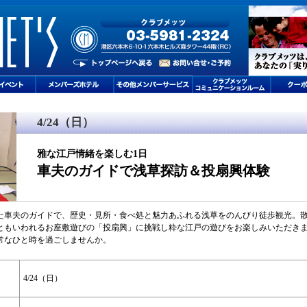
4/24（日）
雅な江戸情緒を楽しむ1日
車夫のガイドで浅草探訪＆投扇興体験
た車夫のガイドで、歴史・見所・食べ処と魅力あふれる浅草をのんびり徒歩観光。
ともいわれるお座敷遊びの「投扇興」に挑戦し粋な江戸の遊びをお楽しみいただき
常なひと時を過ごしませんか。
4/24（日）