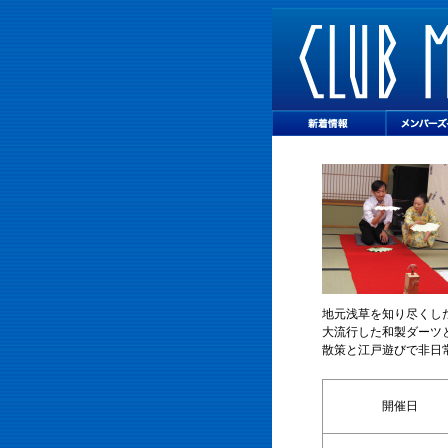
地元浅草を知り尽くし
大流行した和製ダーツ
散策と江戸遊びで非日
開催日