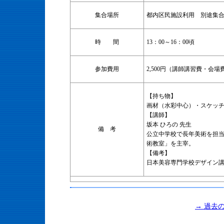
集合場所
都内区民施設利用 別途集
時 間
13：00～16：00頃
参加費用
2,500円（講師講習費・会
【持ち物】
画材（水彩中心）・スケッ
【講師】
坂本 ひろの 先生
備 考
公立中学校で長年美術を担
術教室」を主宰。
【備考】
日本美容専門学校デザイン
→ 過去