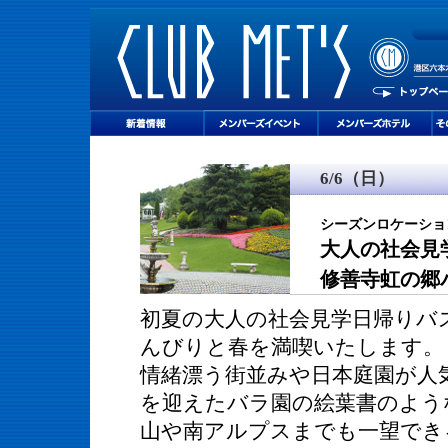
6/6（日）
シーズンロケーショ
大人の社会見
修善寺虹の郷
初夏の大人の社会見学日帰りバ
んびりと春を満喫いたします。
情緒漂う街並みや日本庭園が人
を迎えたバラ園の絵葉書のよう
山や南アルプスまでも一望でき