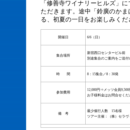
「修善寺ワイナリーヒルズ」に
ただきます。途中「鈴廣のかま
る、初夏の一日をお楽しみくだ
開催日
6/6（日）
新宿西口センタービル前
集合場所
別途集合のご案内をご送付
時 間
8：15集合／8：30発
12,000円⇒メッツ会員9,
参加費用
お子様料金はお問合せくだ
最少催行人数 15名様
備 考
ツアー主催：（株）セラヴ