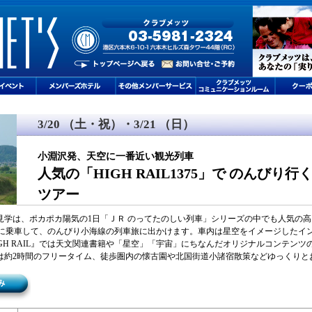
3/20 （土・祝）・3/21 （日）
小淵沢発、天空に一番近い観光列車
人気の「HIGH RAIL1375」で のんびり
ツアー
見学は、ポカポカ陽気の1日「ＪＲ のってたのしい列車」シリーズの中でも人気の
1375』に乗車して、のんびり小海線の列車旅に出かけます。車内は星空をイメージした
GH RAIL』では天文関連書籍や「星空」「宇宙」にちなんだオリジナルコンテン
は約2時間のフリータイム、徒歩圏内の懐古園や北国街道小諸宿散策などゆっくりと