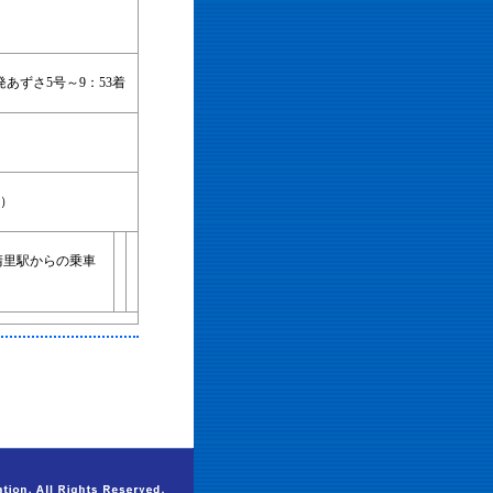
発あずさ5号～9：53着
料）
清里駅からの乗車