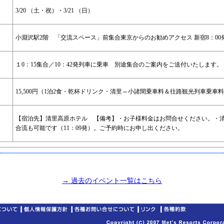
3/20 （土・祝）・3/21 （日）
小淵沢駅2階 「交流スペース」前集合
東京からのお勧めアクセス 新宿8：00
１0：15集合／10：42発列車に乗車 別途集合のご案内をご送付いたします。
15,500円（1泊2食・乾杯ドリンク・清里⇔小諸間乗車料＆往路観光列車乗車
【宿泊先】
清里高原ホテル
【備考】
・お子様料金はお問合せください。
・
合流も可能です（11：09発）。ご予約時にお申し出ください。
→ 過去のイベント一覧はこちら