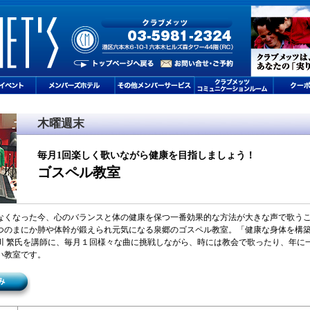
木曜週末
毎月1回楽しく歌いながら健康を目指しましょう！
ゴスペル教室
なくなった今、心のバランスと体の健康を保つ一番効果的な方法が大きな声で歌う
つのまにか肺や体幹が鍛えられ元気になる泉郷のゴスペル教室。「健康な身体を構
川 繁氏を講師に、毎月１回様々な曲に挑戦しながら、時には教会で歌ったり、年に
い教室です。