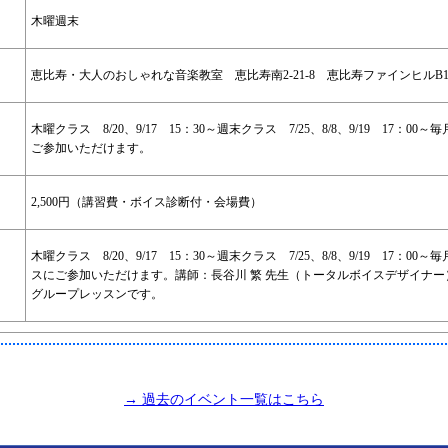
木曜週末
恵比寿・大人のおしゃれな音楽教室 恵比寿南2-21-8 恵比寿ファインヒルB
木曜クラス 8/20、9/17 15：30～
週末クラス 7/25、8/8、9/19 17：00～
毎
ご参加いただけます。
2,500円（講習費・ボイス診断付・会場費）
木曜クラス 8/20、9/17 15：30～
週末クラス 7/25、8/8、9/19 17：00～
毎
スにご参加いただけます。
講師：長谷川 繁 先生（トータルボイスデザイナー
グループレッスンです。
→ 過去のイベント一覧はこちら