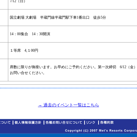
7/12（日）
国立劇場 大劇場 半蔵門線半蔵門駅下車1番出口 徒歩5分
14：00集合 14：30開演
１等席 4,１00円
席数に限りが御座います。お早めにご予約ください。
第一次締切 6/12（
お問い合せください。
→ 過去のイベント一覧はこちら