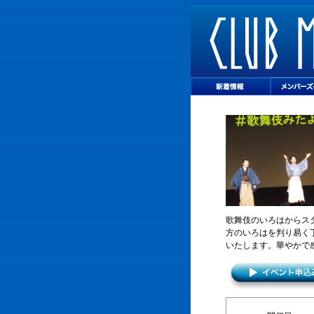
歌舞伎のいろはからス
方のいろはを判り易く
いたします。華やかで