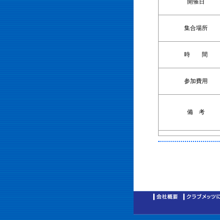
開催日
集合場所
時 間
参加費用
備 考